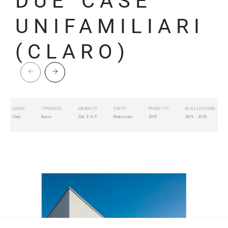
DUE CASE
UNIFAMILIARI
(CLARO)
LUOGO
TIPOLOGIA
MANDATO
STATO
PROGETTO
REALIZZAZIONE
Claro
Nuovo
SIA 3-4-5
Realizzato
2018
2019 - 2020